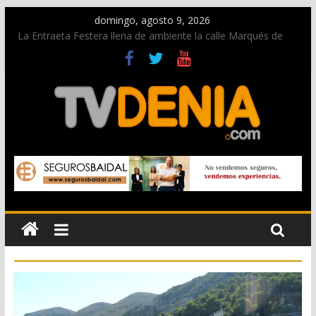
domingo, agosto 9, 2026
La Entraeta Festera llena de ambiente la calle Marqués de
Campo con la recepción a la Capitanía Cristiana
Dos personas fallecen en un grave accidente en la N-332
entre Benissa y Calp
Una nueva oportunidad para donar sangre en Cruz Roja
Dénia
El bando moro protagonista en la Segunda Entraeta Festera
Paco Adsuar dona al Arxiu de Dénia más de 50.000 imágenes
de la memoria visual de la ciudad