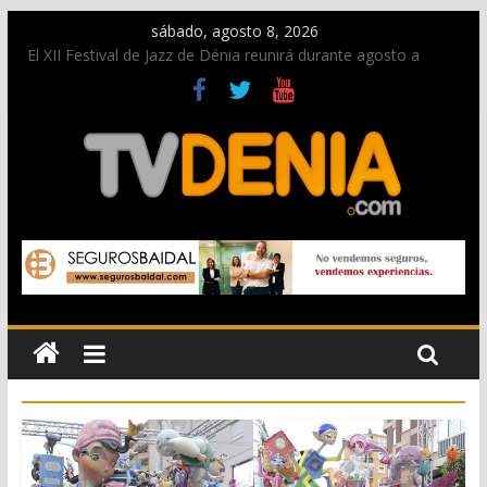
sábado, agosto 8, 2026
El XII Festival de Jazz de Dénia reunirá durante agosto a
figuras nacionales e internacionales en los Jardins de
Torrecremada
Una nueva oportunidad para donar sangre en Cruz Roja
Dénia
El bando moro protagonista en la Segunda Entraeta Festera
Paco Adsuar dona al Arxiu de Dénia más de 50.000 imágenes
de la memoria visual de la ciudad
La Entraeta Festera llena de ambiente la calle Marqués de
Campo con la recepción a la Capitanía Cristiana