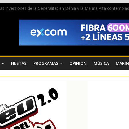
 las inversiones de la Generalitat en Dénia y la Marina Alta contemp
e ambiente la calle Marqués de Campo con la recepción a la Capitanía
Dénia reunirá durante agosto a figuras nacionales e internacionales en
reciben las llaves de la ciudad y dan inicio a las fiestas en Dénia
a juventud a disfrutar de la fiesta sin alcohol
FIESTAS
PROGRAMAS
OPINION
MÚSICA
MARIN