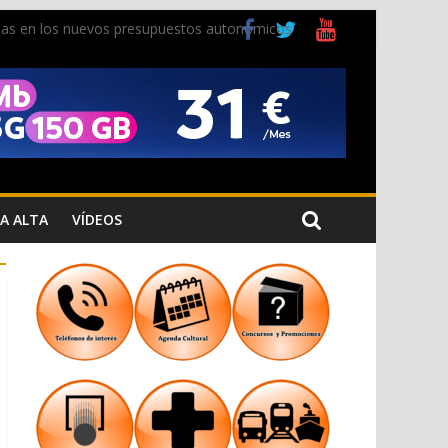
ladas en los nuevos presupuestos autonómicos
 Cristiana
 los Jardins de Torrecremada
A ALTA
VÍDEOS