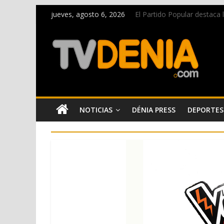
jueves, agosto 6, 2026
El Partido Popular destaca
La Entraeta Festera llena d
El XII Festival de Jazz de 
Los Moros y Cristianos 2026 
Una nueva campaña anima a l
NOTICIAS
DÉNIA PRESS
DEPORTES