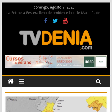
domingo, agosto 9, 2026
La Entraeta Festera llena de ambiente la calle Marqués de
Campo con la recepción a la Capitanía Cristiana
Dos personas fallecen en un grave accidente en la N-332
entre Benissa y Calp
Una nueva oportunidad para donar sangre en Cruz Roja
Dénia
El bando moro protagonista en la Segunda Entraeta Festera
Paco Adsuar dona al Arxiu de Dénia más de 50.000 imágenes
de la memoria visual de la ciudad