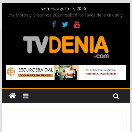
viernes, agosto 7, 2026
Los Moros y Cristianos 2026 reciben las llaves de la ciudad y
dan inicio a las fiestas en Dénia
El bando moro protagonista en la Segunda Entraeta Festera
Paco Adsuar dona al Arxiu de Dénia más de 50.000 imágenes
de la memoria visual de la ciudad
La Entraeta Festera llena de ambiente la calle Marqués de
Campo con la recepción a la Capitanía Cristiana
El XII Festival de Jazz de Dénia reunirá durante agosto a
figuras nacionales e internacionales en los Jardins de
Torrecremada