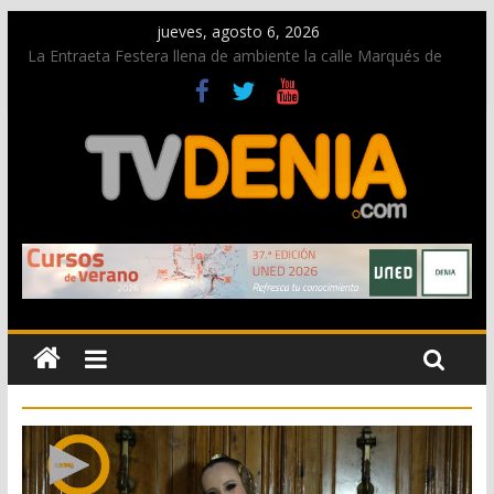
jueves, agosto 6, 2026
La Entraeta Festera llena de ambiente la calle Marqués de
Campo con la recepción a la Capitanía Cristiana
El XII Festival de Jazz de Dénia reunirá durante agosto a
figuras nacionales e internacionales en los Jardins de
Torrecremada
Los Moros y Cristianos 2026 reciben las llaves de la ciudad y
dan inicio a las fiestas en Dénia
Una nueva campaña anima a la juventud a disfrutar de la
fiesta sin alcohol
El Partido Popular destaca las inversiones de la Generalitat en
Dénia y la Marina Alta contempladas en los nuevos
presupuestos autonómicos