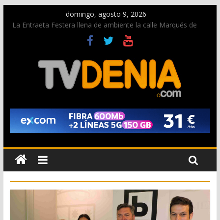
domingo, agosto 9, 2026
La Entraeta Festera llena de ambiente la calle Marqués de
Campo con la recepción a la Capitanía Cristiana
Dos personas fallecen en un grave accidente en la N-332
entre Benissa y Calp
Una nueva oportunidad para donar sangre en Cruz Roja
Dénia
El bando moro protagonista en la Segunda Entraeta Festera
Paco Adsuar dona al Arxiu de Dénia más de 50.000 imágenes
de la memoria visual de la ciudad