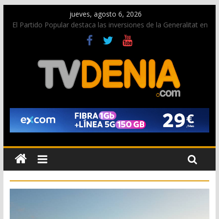
jueves, agosto 6, 2026
El Partido Popular destaca las inversiones de la Generalitat en
Dénia y la Marina Alta contempladas en los nuevos
presupuestos autonómicos
La Entraeta Festera llena de ambiente la calle Marqués de
Campo con la recepción a la Capitanía Cristiana
El XII Festival de Jazz de Dénia reunirá durante agosto a
figuras nacionales e internacionales en los Jardins de
Torrecremada
Los Moros y Cristianos 2026 reciben las llaves de la ciudad y
dan inicio a las fiestas en Dénia
Una nueva campaña anima a la juventud a disfrutar de la
fiesta sin alcohol