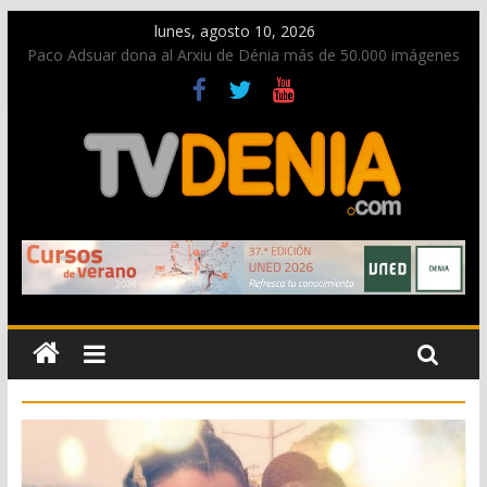
lunes, agosto 10, 2026
Paco Adsuar dona al Arxiu de Dénia más de 50.000 imágenes
de la memoria visual de la ciudad
Nacen las primeras tortugas de Diana y eclosionan otras no
identificadas en la playa de Les Deveses
Dos personas fallecen en un grave accidente en la N-332
entre Benissa y Calp
Una nueva oportunidad para donar sangre en Cruz Roja
Dénia
El bando moro protagonista en la Segunda Entraeta Festera