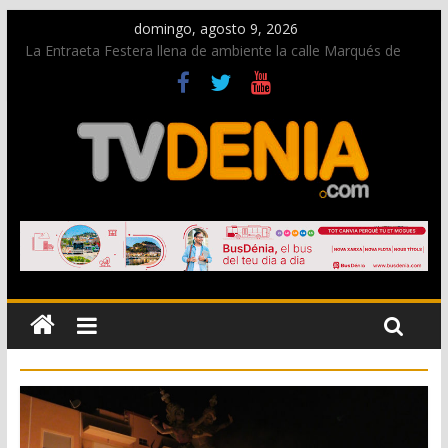
domingo, agosto 9, 2026
La Entraeta Festera llena de ambiente la calle Marqués de
Campo con la recepción a la Capitanía Cristiana
Dos personas fallecen en un grave accidente en la N-332
entre Benissa y Calp
Una nueva oportunidad para donar sangre en Cruz Roja
Dénia
El bando moro protagonista en la Segunda Entraeta Festera
Paco Adsuar dona al Arxiu de Dénia más de 50.000 imágenes
de la memoria visual de la ciudad