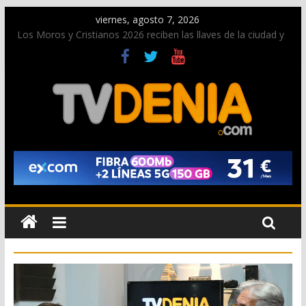
viernes, agosto 7, 2026
Los Moros y Cristianos 2026 reciben las llaves de la ciudad y
dan inicio a las fiestas en Dénia
El bando moro protagonista en la Segunda Entraeta Festera
Paco Adsuar dona al Arxiu de Dénia más de 50.000 imágenes
de la memoria visual de la ciudad
La Entraeta Festera llena de ambiente la calle Marqués de
Campo con la recepción a la Capitanía Cristiana
El XII Festival de Jazz de Dénia reunirá durante agosto a
figuras nacionales e internacionales en los Jardins de
Torrecremada