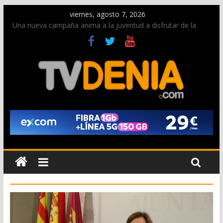
viernes, agosto 7, 2026
Una nueva campaña anima a la juventud a disfrutar de la
fiesta sin alcohol
Paco Adsuar dona al Arxiu de Dénia más de 50.000 imágenes
de la memoria visual de la ciudad
La Entraeta Festera llena de ambiente la calle Marqués de
Campo con la recepción a la Capitanía Cristiana
El XII Festival de Jazz de Dénia reunirá durante agosto a
figuras nacionales e internacionales en los Jardins de
Torrecremada
Los Moros y Cristianos 2026 reciben las llaves de la ciudad y
dan inicio a las fiestas en Dénia