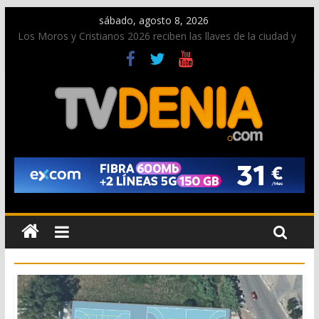
sábado, agosto 8, 2026
Los Moros y Cristianos 2026 reciben las llaves de la ciudad y
dan inicio a las fiestas en Dénia
El bando moro protagonista en la Segunda Entraeta Festera
Paco Adsuar dona al Arxiu de Dénia más de 50.000 imágenes
de la memoria visual de la ciudad
La Entraeta Festera llena de ambiente la calle Marqués de
Campo con la recepción a la Capitanía Cristiana
El XII Festival de Jazz de Dénia reunirá durante agosto a
figuras nacionales e internacionales en los Jardins de
Torrecremada