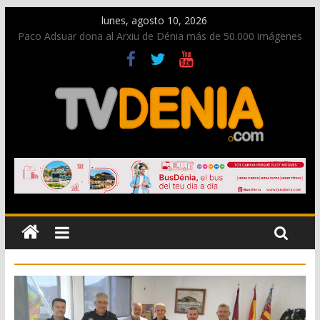
lunes, agosto 10, 2026
Paco Adsuar dona al Arxiu de Dénia más de 50.000 imágenes
de la memoria visual de la ciudad
Nacen las primeras tortugas de Diana y eclosionan otras no
identificadas en la playa de Les Deveses
Dos personas fallecen en un grave accidente en la N-332
entre Benissa y Calp
Una nueva oportunidad para donar sangre en Cruz Roja
Dénia
El bando moro protagonista en la Segunda Entraeta Festera