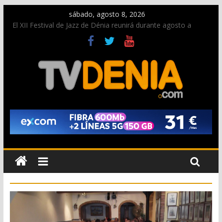
sábado, agosto 8, 2026
El XII Festival de Jazz de Dénia reunirá durante agosto a
figuras nacionales e internacionales en los Jardins de
Torrecremada
Una nueva oportunidad para donar sangre en Cruz Roja
Dénia
El bando moro protagonista en la Segunda Entraeta Festera
Paco Adsuar dona al Arxiu de Dénia más de 50.000 imágenes
de la memoria visual de la ciudad
La Entraeta Festera llena de ambiente la calle Marqués de
Campo con la recepción a la Capitanía Cristiana