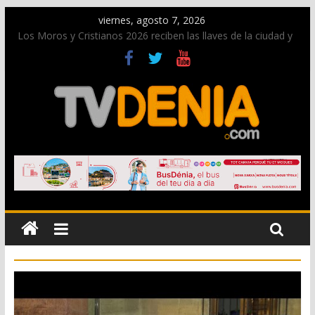
viernes, agosto 7, 2026
Los Moros y Cristianos 2026 reciben las llaves de la ciudad y
dan inicio a las fiestas en Dénia
El bando moro protagonista en la Segunda Entraeta Festera
Paco Adsuar dona al Arxiu de Dénia más de 50.000 imágenes
de la memoria visual de la ciudad
La Entraeta Festera llena de ambiente la calle Marqués de
Campo con la recepción a la Capitanía Cristiana
El XII Festival de Jazz de Dénia reunirá durante agosto a
figuras nacionales e internacionales en los Jardins de
Torrecremada