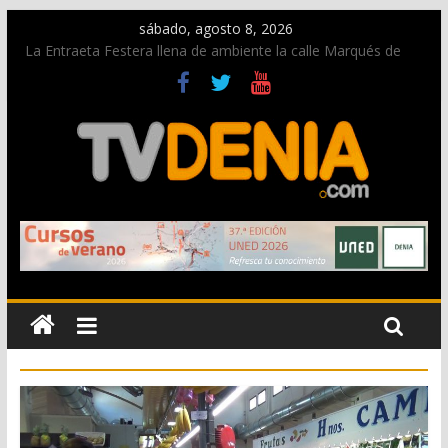
sábado, agosto 8, 2026
La Entraeta Festera llena de ambiente la calle Marqués de
Campo con la recepción a la Capitanía Cristiana
Dos personas fallecen en un grave accidente en la N-332
entre Benissa y Calp
Una nueva oportunidad para donar sangre en Cruz Roja
Dénia
El bando moro protagonista en la Segunda Entraeta Festera
Paco Adsuar dona al Arxiu de Dénia más de 50.000 imágenes
de la memoria visual de la ciudad