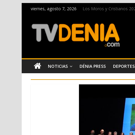
viernes, agosto 7, 2026
Los Moros y Cristianos 2026
El bando moro protagonist
Paco Adsuar dona al Arxiu
La Entraeta Festera llena 
El XII Festival de Jazz de 
NOTICIAS
DÉNIA PRESS
DEPORTES