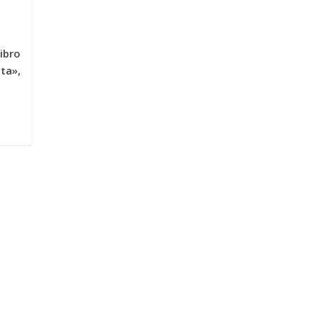
ibro
lta»,