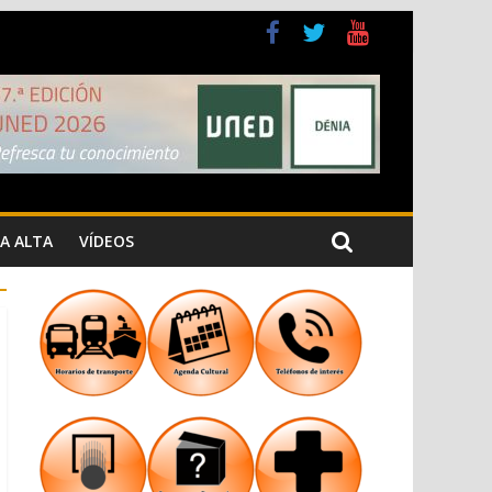
a Cristiana
n los Jardins de Torrecremada
A ALTA
VÍDEOS