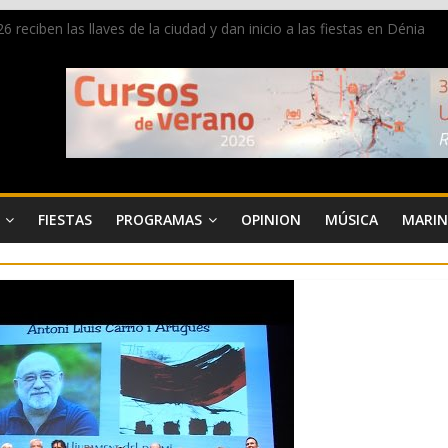
 reciben las llaves de la ciudad y dan inicio a las fiestas en Dénia
a en la Segunda Entraeta Festera
 de Dénia más de 50.000 imágenes de la memoria visual de la ciudad
de ambiente la calle Marqués de Campo con la recepción a la Capitaní
Dénia reunirá durante agosto a figuras nacionales e internacionales e
FIESTAS
PROGRAMAS
OPINION
MÚSICA
MARIN