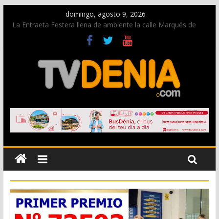
domingo, agosto 9, 2026
La Entraeta Festera llena de ambiente la calle Marqués de
Campo con la recepción a la Capitanía Cristiana
Dos personas fallecen en un grave accidente en la N-332
entre Benissa y Calp
Una nueva oportunidad para donar sangre en Cruz Roja
Dénia
El bando moro protagonista en la Segunda Entraeta Festera
Paco Adsuar dona al Arxiu de Dénia más de 50.000 imágenes
de la memoria visual de la ciudad