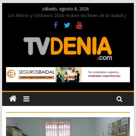
sábado, agosto 8, 2026
Los Moros y Cristianos 2026 reciben las llaves de la ciudad y
dan inicio a las fiestas en Dénia
El bando moro protagonista en la Segunda Entraeta Festera
Paco Adsuar dona al Arxiu de Dénia más de 50.000 imágenes
de la memoria visual de la ciudad
La Entraeta Festera llena de ambiente la calle Marqués de
Campo con la recepción a la Capitanía Cristiana
El XII Festival de Jazz de Dénia reunirá durante agosto a
figuras nacionales e internacionales en los Jardins de
Torrecremada