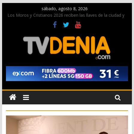
sábado, agosto 8, 2026
Los Moros y Cristianos 2026 reciben las llaves de la ciudad y
dan inicio a las fiestas en Dénia
El bando moro protagonista en la Segunda Entraeta Festera
Paco Adsuar dona al Arxiu de Dénia más de 50.000 imágenes
de la memoria visual de la ciudad
La Entraeta Festera llena de ambiente la calle Marqués de
Campo con la recepción a la Capitanía Cristiana
El XII Festival de Jazz de Dénia reunirá durante agosto a
figuras nacionales e internacionales en los Jardins de
Torrecremada