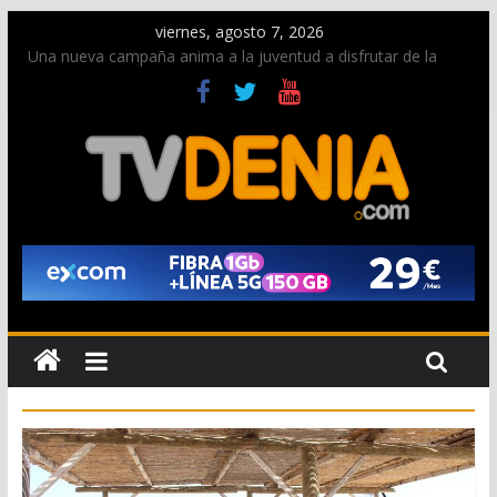
viernes, agosto 7, 2026
Una nueva campaña anima a la juventud a disfrutar de la
fiesta sin alcohol
Paco Adsuar dona al Arxiu de Dénia más de 50.000 imágenes
de la memoria visual de la ciudad
La Entraeta Festera llena de ambiente la calle Marqués de
Campo con la recepción a la Capitanía Cristiana
El XII Festival de Jazz de Dénia reunirá durante agosto a
figuras nacionales e internacionales en los Jardins de
Torrecremada
Los Moros y Cristianos 2026 reciben las llaves de la ciudad y
dan inicio a las fiestas en Dénia