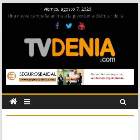
viernes, agosto 7, 2026
Una nueva campaña anima a la juventud a disfrutar de la
fiesta sin alcohol
Paco Adsuar dona al Arxiu de Dénia más de 50.000 imágenes
de la memoria visual de la ciudad
La Entraeta Festera llena de ambiente la calle Marqués de
Campo con la recepción a la Capitanía Cristiana
El XII Festival de Jazz de Dénia reunirá durante agosto a
figuras nacionales e internacionales en los Jardins de
Torrecremada
Los Moros y Cristianos 2026 reciben las llaves de la ciudad y
dan inicio a las fiestas en Dénia