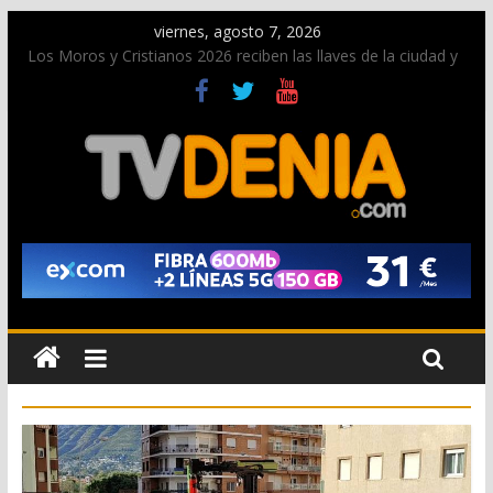
viernes, agosto 7, 2026
Los Moros y Cristianos 2026 reciben las llaves de la ciudad y
dan inicio a las fiestas en Dénia
El bando moro protagonista en la Segunda Entraeta Festera
Paco Adsuar dona al Arxiu de Dénia más de 50.000 imágenes
de la memoria visual de la ciudad
La Entraeta Festera llena de ambiente la calle Marqués de
Campo con la recepción a la Capitanía Cristiana
El XII Festival de Jazz de Dénia reunirá durante agosto a
figuras nacionales e internacionales en los Jardins de
Torrecremada