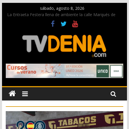
sábado, agosto 8, 2026
La Entraeta Festera llena de ambiente la calle Marqués de
Campo con la recepción a la Capitanía Cristiana
Dos personas fallecen en un grave accidente en la N-332
entre Benissa y Calp
Una nueva oportunidad para donar sangre en Cruz Roja
Dénia
El bando moro protagonista en la Segunda Entraeta Festera
Paco Adsuar dona al Arxiu de Dénia más de 50.000 imágenes
de la memoria visual de la ciudad