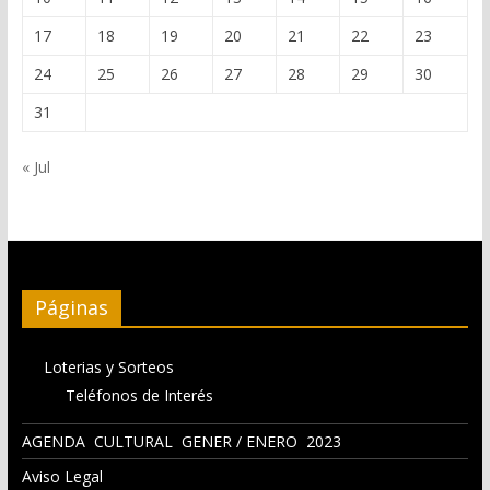
17
18
19
20
21
22
23
24
25
26
27
28
29
30
31
« Jul
Páginas
Loterias y Sorteos
Teléfonos de Interés
AGENDA CULTURAL GENER / ENERO 2023
Aviso Legal