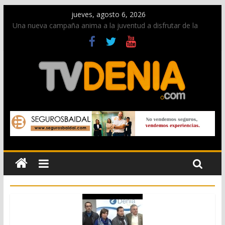
jueves, agosto 6, 2026
Una nueva campaña anima a la juventud a disfrutar de la
fiesta sin alcohol
Paco Adsuar dona al Arxiu de Dénia más de 50.000 imágenes
de la memoria visual de la ciudad
La Entraeta Festera llena de ambiente la calle Marqués de
Campo con la recepción a la Capitanía Cristiana
El XII Festival de Jazz de Dénia reunirá durante agosto a
figuras nacionales e internacionales en los Jardins de
Torrecremada
Los Moros y Cristianos 2026 reciben las llaves de la ciudad y
dan inicio a las fiestas en Dénia