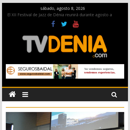
sábado, agosto 8, 2026
El XII Festival de Jazz de Dénia reunirá durante agosto a
figuras nacionales e internacionales en los Jardins de
Torrecremada
Una nueva oportunidad para donar sangre en Cruz Roja
Dénia
El bando moro protagonista en la Segunda Entraeta Festera
Paco Adsuar dona al Arxiu de Dénia más de 50.000 imágenes
de la memoria visual de la ciudad
La Entraeta Festera llena de ambiente la calle Marqués de
Campo con la recepción a la Capitanía Cristiana