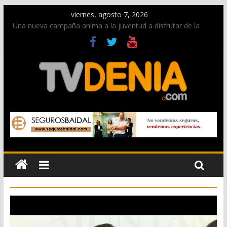
viernes, agosto 7, 2026
Una nueva campaña anima a la juventud a disfrutar de la
fiesta sin alcohol
Paco Adsuar dona al Arxiu de Dénia más de 50.000 imágenes
de la memoria visual de la ciudad
La Entraeta Festera llena de ambiente la calle Marqués de
Campo con la recepción a la Capitanía Cristiana
El XII Festival de Jazz de Dénia reunirá durante agosto a
figuras nacionales e internacionales en los Jardins de
Torrecremada
Los Moros y Cristianos 2026 reciben las llaves de la ciudad y
dan inicio a las fiestas en Dénia