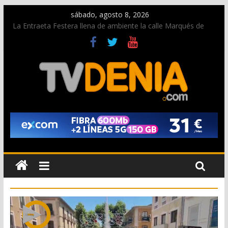
sábado, agosto 8, 2026
La Entraeta Festera llena de ambiente la calle Marqués de
Campo con la recepción a la Capitanía Cristiana
Dos personas fallecen en un grave accidente en la N-332
entre Benissa y Calp
Una nueva oportunidad para donar sangre en Cruz Roja
Dénia
El bando moro protagonista en la Segunda Entraeta Festera
Paco Adsuar dona al Arxiu de Dénia más de 50.000 imágenes
de la memoria visual de la ciudad