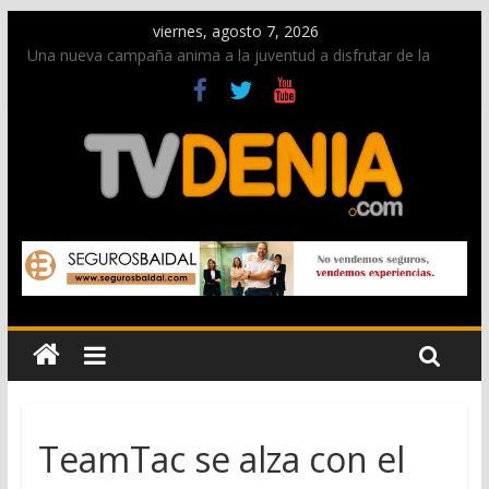
viernes, agosto 7, 2026
Una nueva campaña anima a la juventud a disfrutar de la
fiesta sin alcohol
Paco Adsuar dona al Arxiu de Dénia más de 50.000 imágenes
de la memoria visual de la ciudad
La Entraeta Festera llena de ambiente la calle Marqués de
Campo con la recepción a la Capitanía Cristiana
El XII Festival de Jazz de Dénia reunirá durante agosto a
figuras nacionales e internacionales en los Jardins de
Torrecremada
Los Moros y Cristianos 2026 reciben las llaves de la ciudad y
dan inicio a las fiestas en Dénia
TeamTac se alza con el