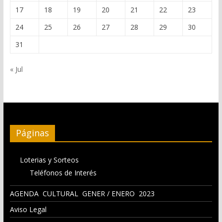
17
18
19
20
21
22
23
24
25
26
27
28
29
30
31
« Jul
Páginas
Loterias y Sorteos
Teléfonos de Interés
AGENDA CULTURAL GENER / ENERO 2023
Aviso Legal