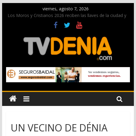
viernes, agosto 7, 2026
Los Moros y Cristianos 2026 reciben las llaves de la ciudad y
dan inicio a las fiestas en Dénia
El bando moro protagonista en la Segunda Entraeta Festera
Paco Adsuar dona al Arxiu de Dénia más de 50.000 imágenes
de la memoria visual de la ciudad
La Entraeta Festera llena de ambiente la calle Marqués de
Campo con la recepción a la Capitanía Cristiana
El XII Festival de Jazz de Dénia reunirá durante agosto a
figuras nacionales e internacionales en los Jardins de
Torrecremada
UN VECINO DE DÉNIA