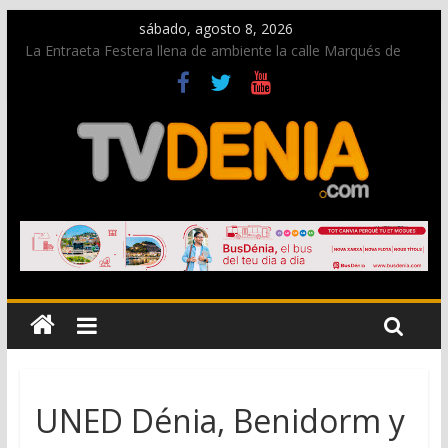
sábado, agosto 8, 2026
La Entraeta Festera llena de ambiente la calle Marqués de
Campo con la recepción a la Capitanía Cristiana
Dos personas fallecen en un grave accidente en la N-332
entre Benissa y Calp
Una nueva oportunidad para donar sangre en Cruz Roja
Dénia
El bando moro protagonista en la Segunda Entraeta Festera
Paco Adsuar dona al Arxiu de Dénia más de 50.000 imágenes
de la memoria visual de la ciudad
UNED Dénia, Benidorm y