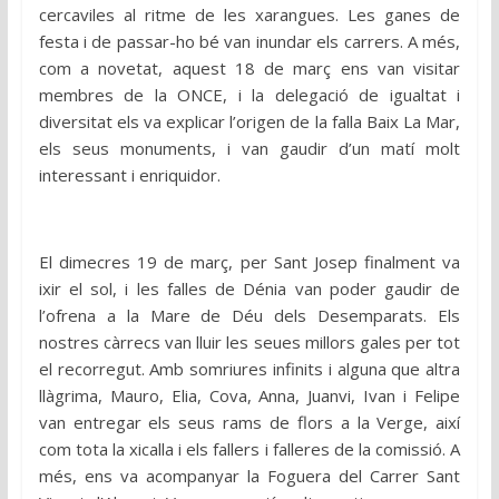
cercaviles al ritme de les xarangues. Les ganes de
festa i de passar-ho bé van inundar els carrers. A més,
com a novetat, aquest 18 de març ens van visitar
membres de la ONCE, i la delegació de igualtat i
diversitat els va explicar l’origen de la falla Baix La Mar,
els seus monuments, i van gaudir d’un matí molt
interessant i enriquidor.
El dimecres 19 de març, per Sant Josep finalment va
ixir el sol, i les falles de Dénia van poder gaudir de
l’ofrena a la Mare de Déu dels Desemparats. Els
nostres càrrecs van lluir les seues millors gales per tot
el recorregut. Amb somriures infinits i alguna que altra
llàgrima, Mauro, Elia, Cova, Anna, Juanvi, Ivan i Felipe
van entregar els seus rams de flors a la Verge, així
com tota la xicalla i els fallers i falleres de la comissió. A
més, ens va acompanyar la Foguera del Carrer Sant