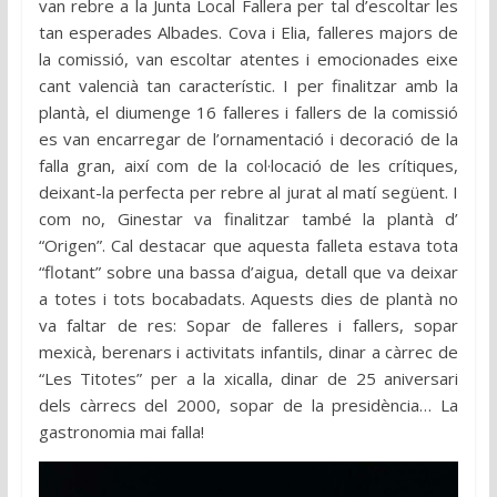
van rebre a la Junta Local Fallera per tal d’escoltar les
tan esperades Albades. Cova i Elia, falleres majors de
la comissió, van escoltar atentes i emocionades eixe
cant valencià tan característic. I per finalitzar amb la
plantà, el diumenge 16 falleres i fallers de la comissió
es van encarregar de l’ornamentació i decoració de la
falla gran, així com de la col·locació de les crítiques,
deixant-la perfecta per rebre al jurat al matí següent. I
com no, Ginestar va finalitzar també la plantà d’
“Origen”. Cal destacar que aquesta falleta estava tota
“flotant” sobre una bassa d’aigua, detall que va deixar
a totes i tots bocabadats. Aquests dies de plantà no
va faltar de res: Sopar de falleres i fallers, sopar
mexicà, berenars i activitats infantils, dinar a càrrec de
“Les Titotes” per a la xicalla, dinar de 25 aniversari
dels càrrecs del 2000, sopar de la presidència… La
gastronomia mai falla!