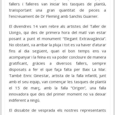
fallers i falleres van iniciar les tasques de plantà,
transportant una gran quantitat de peces a
l’encreuament de Dr Fleming amb Sanchis Guarner.
El divendres 14 vam rebre als artistes del Taller de
Llongo, qui des de primera hora del matí van estar
posant a punt el monument “Elegant Extravagància”.
No obstant, va arribar la pluja i tot es va haver d’aturar
fins al dia següent, quan el bon temps ens va
acompanyar i la feina es va poder concloure de manera
gratificant, gràcies a diversos fallers, sempre
disposats a fer el que faça falta per Baix La Mar.
També Enric Ginestar, artista de la falla infantil, junt
amb el seu equip, van començar les tasques de plantà
el 15 de març, amb la falla “Origen”, una falla
innovadora que des del primer moment no va deixar
indiferent a ningú.
El dissabte de vesprada els nostres representants