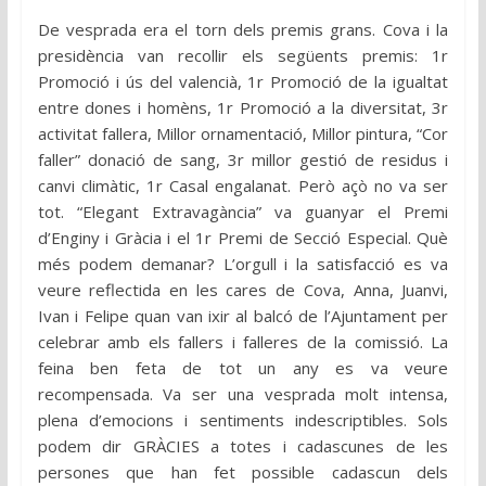
De vesprada era el torn dels premis grans. Cova i la
presidència van recollir els següents premis: 1r
Promoció i ús del valencià, 1r Promoció de la igualtat
entre dones i homèns, 1r Promoció a la diversitat, 3r
activitat fallera, Millor ornamentació, Millor pintura, “Cor
faller” donació de sang, 3r millor gestió de residus i
canvi climàtic, 1r Casal engalanat. Però açò no va ser
tot. “Elegant Extravagància” va guanyar el Premi
d’Enginy i Gràcia i el 1r Premi de Secció Especial. Què
més podem demanar? L’orgull i la satisfacció es va
veure reflectida en les cares de Cova, Anna, Juanvi,
Ivan i Felipe quan van ixir al balcó de l’Ajuntament per
celebrar amb els fallers i falleres de la comissió. La
feina ben feta de tot un any es va veure
recompensada. Va ser una vesprada molt intensa,
plena d’emocions i sentiments indescriptibles. Sols
podem dir GRÀCIES a totes i cadascunes de les
persones que han fet possible cadascun dels