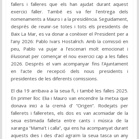
fallers i falleres que els han ajudat durant aquest
exercici faller. També es va fer l’entrega dels
nomenaments a Mauro i a la presidència. Seguidament,
després de reunir-se totes i tots els presidents de
Baix La Mar, es va donar a conèixer el President per a
l’any 2026: Pablo Ivars Hostalrich. Amb la comissió en
peu, Pablo va pujar a l’escenari molt emocionat i
il·lusionat per començar el nou exercici cap a les falles
2026. Després el vam acompanyar fins l’Ajuntament
en l’acte de recepció dels nous presidents i
presidentes de les diferents comissions.
El dia 19 arribava a la seua fi, i també les falles 2025.
En primer lloc Elia i Mauro van encendre la metxa que
donava inici a la cremà d’ “Origen”. Rodejats per
fallerets i falleretes, els dos es van acomiadar de la
seua estimada falleta entre cants i música de la
xaranga “Mama’t i calla”, qui ens ha acompanyat durant
aquests dies i des d’ací agraïm la seua tasca un any