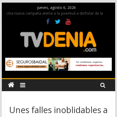
jueves, agosto 6, 2026
Una nueva campaña anima a la juventud a disfrutar de la
fiesta sin alcohol
Paco Adsuar dona al Arxiu de Dénia más de 50.000 imágenes
de la memoria visual de la ciudad
La Entraeta Festera llena de ambiente la calle Marqués de
Campo con la recepción a la Capitanía Cristiana
El XII Festival de Jazz de Dénia reunirá durante agosto a
figuras nacionales e internacionales en los Jardins de
Torrecremada
Los Moros y Cristianos 2026 reciben las llaves de la ciudad y
dan inicio a las fiestas en Dénia
Unes falles inoblidables a