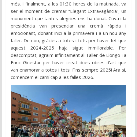
més. I finalment, a les 01:30 hores de la matinada, va
ser el moment de cremar “Elegant Extravagància”, un
monument que tantes alegries ens ha donat. Cova i la
presidència van presenciar una cremà ràpida i
emocionant, donant inici a la primavera i a un nou any
faller. De nou, gràcies a totes i tots per haver fet que
aquest 2024-2025 haja sigut immillorable. Per
descomptat, agraïm infinitament al Taller de Llongo i a
Enric Ginestar per haver creat dues obres d’art que
van enamorar a totes i tots. Fins sempre 2025! Ara sí,
comencem el camí cap a les falles 2026.