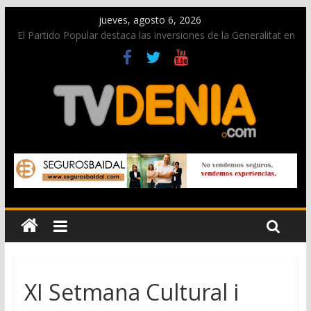
jueves, agosto 6, 2026
El Partido Popular destaca las inversiones de la Generalitat en
Dénia y la Marina Alta contempladas en los nuevos
presupuestos autonómicos
La Entraeta Festera llena de ambiente la calle Marqués de
Campo con la recepción a la Capitanía Cristiana
El XII Festival de Jazz de Dénia reunirá durante agosto a
figuras nacionales e internacionales en los Jardins de
Torrecremada
Los Moros y Cristianos 2026 reciben las llaves de la ciudad y
dan inicio a las fiestas en Dénia
Una nueva campaña anima a la juventud a disfrutar de la
fiesta sin alcohol
XI Setmana Cultural i