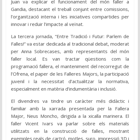
Juan va explicar el funcionament del món faller a
Gandia, destacant el treball conjunt entre comissions,
l’organització interna i les iniciatives compartides per
innovar i reduir l’impacte al veïnat.
La tercera jornada, “Entre Tradició i Futur: Parlem de
Falles!” va estar dedicada al tradicional debat, moderat
per Anna Sobrecases, amb representants del món
faller local. Es van tractar qüestions com la
programació fallera, el manteniment del recorregut de
l’Ofrena, el paper de les Falleres Majors, la participació
juvenil i la necessitat d’actualitzar la normativa,
especialment en matèria d’indumentària i inclusió.
El divendres va tindre un caràcter més didàctic i
familiar amb la xarrada presentada per la Fallera
Major, Neus Moncho, dirigida a la xicalla marinera. El
faller Vicent Ivars va parlar sobre els materials
utilitzats en la construcció de falles, mostrant
exemples reals de cartró, motles, suro, impressió 3D i