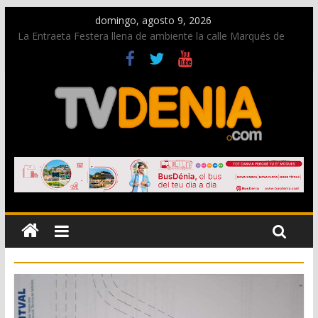
domingo, agosto 9, 2026
La Entraeta Festera llena de ambiente la calle Marqués de
Campo con la recepción a la Capitanía Cristiana
Dos personas fallecen en un grave accidente en la N-332
entre Benissa y Calp
Una nueva oportunidad para donar sangre en Cruz Roja
Dénia
El bando moro protagonista en la Segunda Entraeta Festera
Paco Adsuar dona al Arxiu de Dénia más de 50.000 imágenes
de la memoria visual de la ciudad