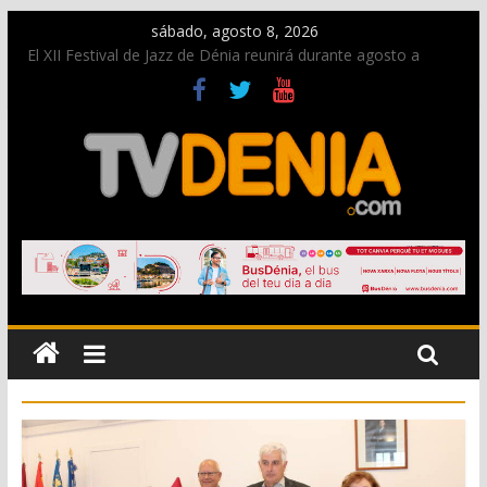
sábado, agosto 8, 2026
El XII Festival de Jazz de Dénia reunirá durante agosto a
figuras nacionales e internacionales en los Jardins de
Torrecremada
Una nueva oportunidad para donar sangre en Cruz Roja
Dénia
El bando moro protagonista en la Segunda Entraeta Festera
Paco Adsuar dona al Arxiu de Dénia más de 50.000 imágenes
de la memoria visual de la ciudad
La Entraeta Festera llena de ambiente la calle Marqués de
Campo con la recepción a la Capitanía Cristiana