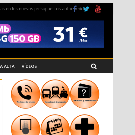
ladas en los nuevos presupuestos autonómicos
 Cristiana
 los Jardins de Torrecremada
A ALTA
VÍDEOS