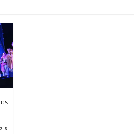
los
o el