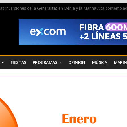
 las inversiones de la Generalitat en Dénia y la Marina Alta contemp
e ambiente la calle Marqués de Campo con la recepción a la Capitanía
Dénia reunirá durante agosto a figuras nacionales e internacionales en
reciben las llaves de la ciudad y dan inicio a las fiestas en Dénia
a juventud a disfrutar de la fiesta sin alcohol
FIESTAS
PROGRAMAS
OPINION
MÚSICA
MARIN