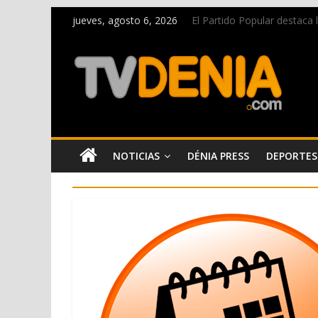
jueves, agosto 6, 2026
El Partido Popular destaca
La Entraeta Festera llena d
El XII Festival de Jazz de 
Los Moros y Cristianos 2026 
Una nueva campaña anima a l
NOTICIAS
DÉNIA PRESS
DEPORTES