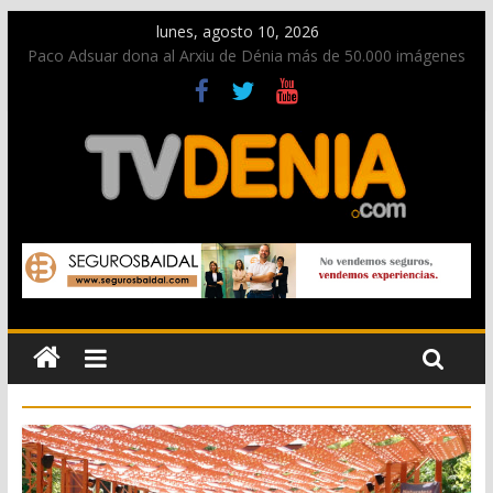
lunes, agosto 10, 2026
Paco Adsuar dona al Arxiu de Dénia más de 50.000 imágenes
de la memoria visual de la ciudad
Nacen las primeras tortugas de Diana y eclosionan otras no
identificadas en la playa de Les Deveses
Dos personas fallecen en un grave accidente en la N-332
entre Benissa y Calp
Una nueva oportunidad para donar sangre en Cruz Roja
Dénia
El bando moro protagonista en la Segunda Entraeta Festera