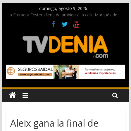
domingo, agosto 9, 2026
La Entraeta Festera llena de ambiente la calle Marqués de
Campo con la recepción a la Capitanía Cristiana
Dos personas fallecen en un grave accidente en la N-332
entre Benissa y Calp
Una nueva oportunidad para donar sangre en Cruz Roja
Dénia
El bando moro protagonista en la Segunda Entraeta Festera
Paco Adsuar dona al Arxiu de Dénia más de 50.000 imágenes
de la memoria visual de la ciudad
Aleix gana la final de