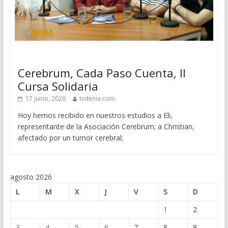
Cerebrum, Cada Paso Cuenta, II
Cursa Solidaria
17 junio, 2026
tvdenia.com
Hoy hemos recibido en nuestros estudios a Eli,
representante de la Asociación Cerebrum; a Christian,
afectado por un tumor cerebral;
agosto 2026
L
M
X
J
V
S
D
1
2
3
4
5
6
7
8
9