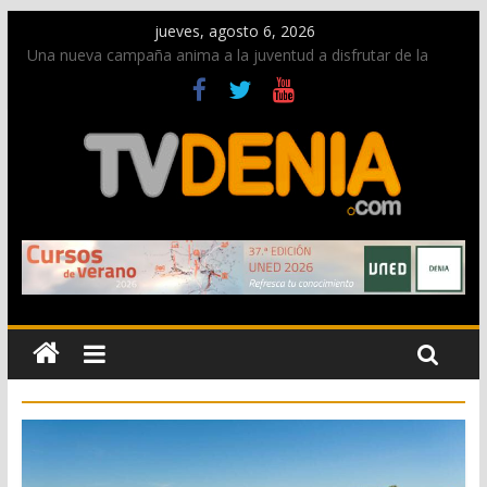
jueves, agosto 6, 2026
Una nueva campaña anima a la juventud a disfrutar de la
fiesta sin alcohol
Paco Adsuar dona al Arxiu de Dénia más de 50.000 imágenes
de la memoria visual de la ciudad
La Entraeta Festera llena de ambiente la calle Marqués de
Campo con la recepción a la Capitanía Cristiana
El XII Festival de Jazz de Dénia reunirá durante agosto a
figuras nacionales e internacionales en los Jardins de
Torrecremada
Los Moros y Cristianos 2026 reciben las llaves de la ciudad y
dan inicio a las fiestas en Dénia