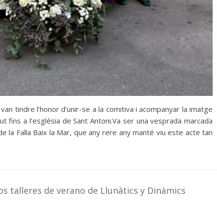
an tindre l’honor d’unir-se a la comitiva i acompanyar la imatge
ut fins a l’església de Sant Antoni.Va ser una vesprada marcada
va de la Falla Baix la Mar, que any rere any manté viu este acte tan
s talleres de verano de Llunàtics y Dinàmics