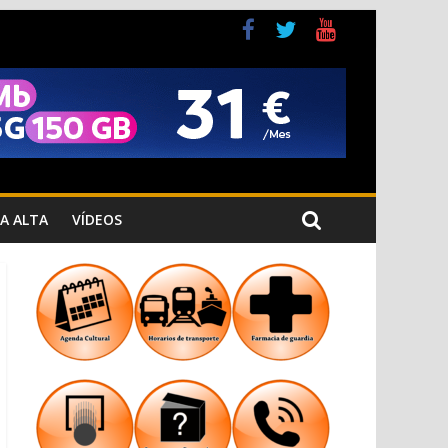
a Cristiana
n los Jardins de Torrecremada
A ALTA
VÍDEOS