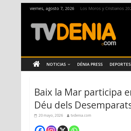
viernes, agosto 7, 2026
Los Moros y Cristianos 2026
El bando moro protagonist
Paco Adsuar dona al Arxiu
La Entraeta Festera llena 
El XII Festival de Jazz de 
NOTICIAS
DÉNIA PRESS
DEPORTES
Baix la Mar participa 
Déu dels Desemparat
20 mayo, 2026
tvdenia.com