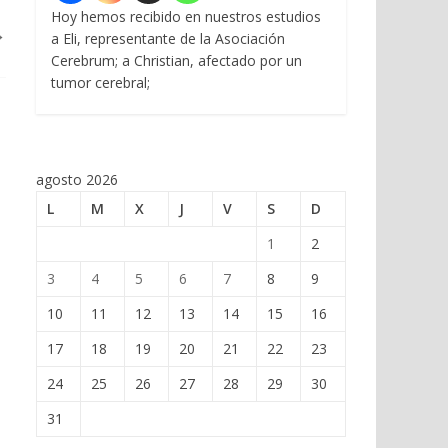
Hoy hemos recibido en nuestros estudios
→
a Eli, representante de la Asociación
Cerebrum; a Christian, afectado por un
tumor cerebral;
agosto 2026
L
M
X
J
V
S
D
1
2
3
4
5
6
7
8
9
10
11
12
13
14
15
16
17
18
19
20
21
22
23
24
25
26
27
28
29
30
31