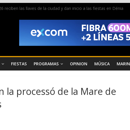
 reciben las llaves de la ciudad y dan inicio a las fiestas en Dénia
a en la Segunda Entraeta Festera
 de Dénia más de 50.000 imágenes de la memoria visual de la ciudad
de ambiente la calle Marqués de Campo con la recepción a la Capitaní
Dénia reunirá durante agosto a figuras nacionales e internacionales e
FIESTAS
PROGRAMAS
OPINION
MÚSICA
MARIN
en la processó de la Mare de
s