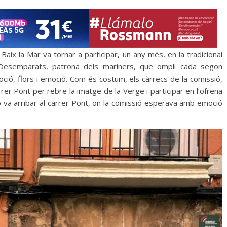
Baix la Mar va tornar a participar, un any més, en la tradicional
esemparats, patrona dels mariners, que ompli cada segon
ió, flors i emoció. Com és costum, els càrrecs de la comissió,
rrer Pont per rebre la imatge de la Verge i participar en l’ofrena
só va arribar al carrer Pont, on la comissió esperava amb emoció