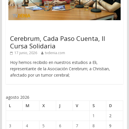
Cerebrum, Cada Paso Cuenta, II
Cursa Solidaria
17 junio, 2026
tvdenia.com
Hoy hemos recibido en nuestros estudios a Eli,
representante de la Asociación Cerebrum; a Christian,
afectado por un tumor cerebral;
agosto 2026
L
M
X
J
V
S
D
1
2
3
4
5
6
7
8
9