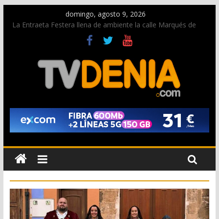
domingo, agosto 9, 2026
La Entraeta Festera llena de ambiente la calle Marqués de
Campo con la recepción a la Capitanía Cristiana
Dos personas fallecen en un grave accidente en la N-332
entre Benissa y Calp
Una nueva oportunidad para donar sangre en Cruz Roja
Dénia
El bando moro protagonista en la Segunda Entraeta Festera
Paco Adsuar dona al Arxiu de Dénia más de 50.000 imágenes
de la memoria visual de la ciudad