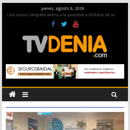
jueves, agosto 6, 2026
Una nueva campaña anima a la juventud a disfrutar de la
fiesta sin alcohol
Paco Adsuar dona al Arxiu de Dénia más de 50.000 imágenes
de la memoria visual de la ciudad
La Entraeta Festera llena de ambiente la calle Marqués de
Campo con la recepción a la Capitanía Cristiana
El XII Festival de Jazz de Dénia reunirá durante agosto a
figuras nacionales e internacionales en los Jardins de
Torrecremada
Los Moros y Cristianos 2026 reciben las llaves de la ciudad y
dan inicio a las fiestas en Dénia