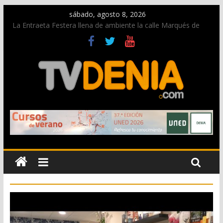
sábado, agosto 8, 2026
La Entraeta Festera llena de ambiente la calle Marqués de
Campo con la recepción a la Capitanía Cristiana
Dos personas fallecen en un grave accidente en la N-332
entre Benissa y Calp
Una nueva oportunidad para donar sangre en Cruz Roja
Dénia
El bando moro protagonista en la Segunda Entraeta Festera
Paco Adsuar dona al Arxiu de Dénia más de 50.000 imágenes
de la memoria visual de la ciudad