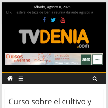
sábado, agosto 8, 2026
El XII Festival de Jazz de Dénia reunirá durante agosto a
figuras nacionales e internacionales en los Jardins de
Torrecremada
Una nueva oportunidad para donar sangre en Cruz Roja
Dénia
El bando moro protagonista en la Segunda Entraeta Festera
Paco Adsuar dona al Arxiu de Dénia más de 50.000 imágenes
de la memoria visual de la ciudad
La Entraeta Festera llena de ambiente la calle Marqués de
Campo con la recepción a la Capitanía Cristiana
Curso sobre el cultivo y