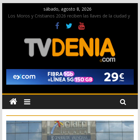
sábado, agosto 8, 2026
Los Moros y Cristianos 2026 reciben las llaves de la ciudad y
dan inicio a las fiestas en Dénia
El bando moro protagonista en la Segunda Entraeta Festera
Paco Adsuar dona al Arxiu de Dénia más de 50.000 imágenes
de la memoria visual de la ciudad
La Entraeta Festera llena de ambiente la calle Marqués de
Campo con la recepción a la Capitanía Cristiana
El XII Festival de Jazz de Dénia reunirá durante agosto a
figuras nacionales e internacionales en los Jardins de
Torrecremada