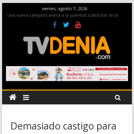
viernes, agosto 7, 2026
Una nueva campaña anima a la juventud a disfrutar de la
fiesta sin alcohol
Paco Adsuar dona al Arxiu de Dénia más de 50.000 imágenes
de la memoria visual de la ciudad
La Entraeta Festera llena de ambiente la calle Marqués de
Campo con la recepción a la Capitanía Cristiana
El XII Festival de Jazz de Dénia reunirá durante agosto a
figuras nacionales e internacionales en los Jardins de
Torrecremada
Los Moros y Cristianos 2026 reciben las llaves de la ciudad y
dan inicio a las fiestas en Dénia
Demasiado castigo para