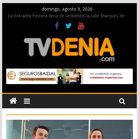
domingo, agosto 9, 2026
La Entraeta Festera llena de ambiente la calle Marqués de
Campo con la recepción a la Capitanía Cristiana
Dos personas fallecen en un grave accidente en la N-332
entre Benissa y Calp
Una nueva oportunidad para donar sangre en Cruz Roja
Dénia
El bando moro protagonista en la Segunda Entraeta Festera
Paco Adsuar dona al Arxiu de Dénia más de 50.000 imágenes
de la memoria visual de la ciudad