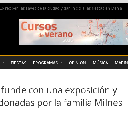
 reciben las llaves de la ciudad y dan inicio a las fiestas en Dénia
a en la Segunda Entraeta Festera
 de Dénia más de 50.000 imágenes de la memoria visual de la ciudad
de ambiente la calle Marqués de Campo con la recepción a la Capitaní
 Dénia reunirá durante agosto a figuras nacionales e internacionales e
FIESTAS
PROGRAMAS
OPINION
MÚSICA
MARIN
difunde con una exposición y
donadas por la familia Milnes