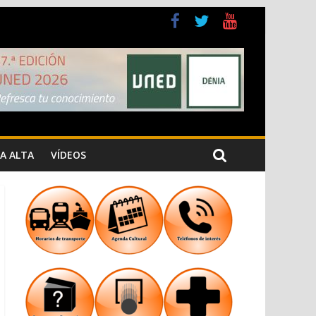
a Cristiana
n los Jardins de Torrecremada
A ALTA
VÍDEOS