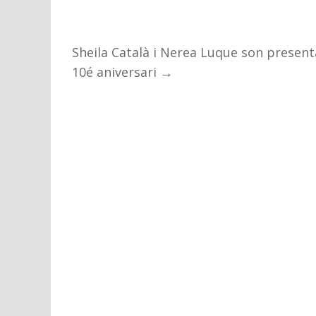
Sheila Català i Nerea Luque son presen
10é aniversari
→