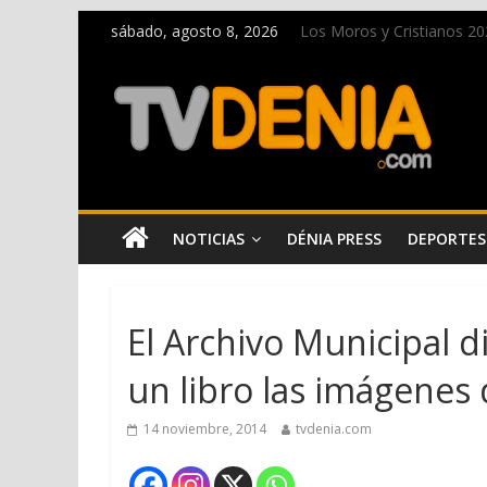
sábado, agosto 8, 2026
Los Moros y Cristianos 2026
El bando moro protagonist
Paco Adsuar dona al Arxiu
La Entraeta Festera llena 
El XII Festival de Jazz de
NOTICIAS
DÉNIA PRESS
DEPORTES
El Archivo Municipal 
un libro las imágenes 
14 noviembre, 2014
tvdenia.com