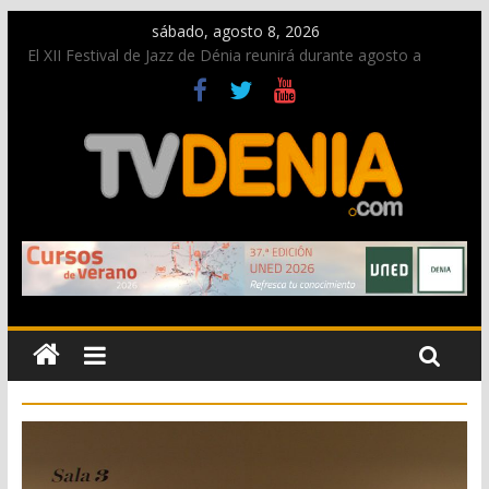
sábado, agosto 8, 2026
El XII Festival de Jazz de Dénia reunirá durante agosto a
figuras nacionales e internacionales en los Jardins de
Torrecremada
Una nueva oportunidad para donar sangre en Cruz Roja
Dénia
El bando moro protagonista en la Segunda Entraeta Festera
Paco Adsuar dona al Arxiu de Dénia más de 50.000 imágenes
de la memoria visual de la ciudad
La Entraeta Festera llena de ambiente la calle Marqués de
Campo con la recepción a la Capitanía Cristiana